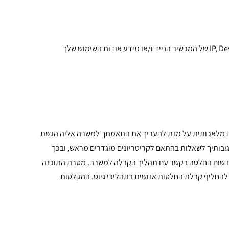
. מידע מסוים נאסף באופן אוטומטי אודות המחשב ו/או המכשיר, הדפדפן, מערכת ההפעלה, כתובת ה-IP, Device ID של המכשיר הנייד ו/או מידע אודות השימוש שלך
ינה מלאכותית על מנת להעריך את התאמתך למשרה אליה הגשת
ובותיך לשאלות בהתאם לקריטריונים מוגדרים מראש, ובכך
ם שום החלטה בקשר עם תהליך הקבלה למשרה. מטרת התוכנה
 להחליף קבלת החלטות אנושית בתהליכי גיוס. ההקלטות