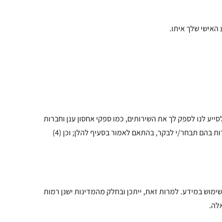
האישי שלך איתו.
אשר עשויים להשתמש במידע כדי (1) לסייע לנו לספק לך את השירותים, כמו ספקי אחסון ענן וחברות
סליקה; (2) לסייע לנו בהבנת השימוש בשירותים; (3) לספק לך פרסום לאור העדפותיך האישיות בתוכנה שלנו ובאתרים ו/או אפליקציות אחרות בהם תבחר/י לבקר, בהתאם לאמור בסעיף להלן; וכן (4)
שימוש במידע. למרות זאת, ייתכן ובחלק מהמדינות ישנן רמות
לה.