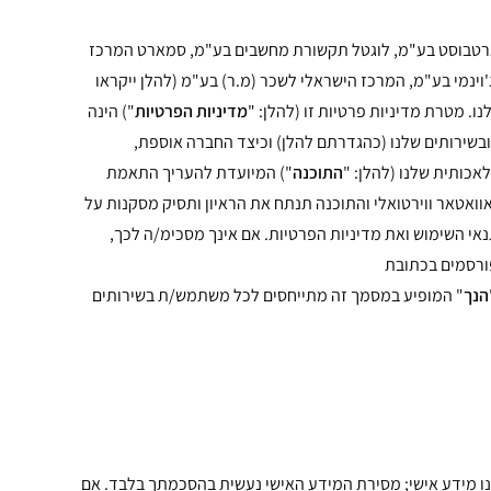
רטבוסט בע"מ, לוגטל תקשורת מחשבים בע"מ, סמארט המרכז
.א.ר.ט ניהול אסטרטגי (2021) בע"מ, קבוצת מומנטום – הדרכה ייעוץ וחניכה בע"מ, ניו מדיה ב.ז (2011) בע"מ, ג'וינמי בע"מ, המרכז הישראלי לשכר (מ.ר) בע"מ (להלן ייקראו
. מטרת מדיניות פרטיות זו (להלן: "
מדיניות הפרטיות
") הינה
ובשירותים שלנו (כהגדרתם להלן) וכיצד החברה אוספת,
כותית שלנו (להלן: "
התוכנה
") המיועדת להעריך התאמת
וואטאר ווירטואלי והתוכנה תנתח את הראיון ותסיק מסקנות על
י השימוש ואת מדיניות הפרטיות. אם אינך מסכימ/ה לכך,
פורסמים בכתובת
הנך
" המופיע במסמך זה מתייחסים לכל משתמש/ת בשירותים
לנו מידע אישי; מסירת המידע האישי נעשית בהסכמתך בלבד. אם