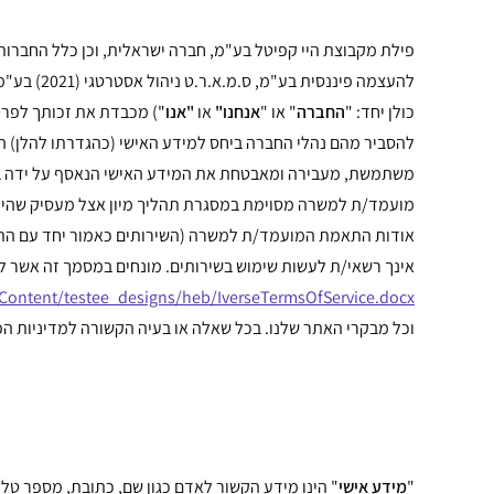
פילת מקבוצת היי קפיטל בע"מ, חברה ישראלית, וכן כלל החברות
כולן יחד: "
החברה
" או "
אנחנו"
או
"אנו
") מכבדת את זכותך לפרטי
להסביר מהם נהלי החברה ביחס למידע האישי (כהגדרתו להלן) הנ
משתמשת, מעבירה ומאבטחת את המידע האישי הנאסף על ידה במס
מועמד/ת למשרה מסוימת במסגרת תהליך מיון אצל מעסיק שהינו 
אודות התאמת המועמד/ת למשרה (השירותים כאמור יחד עם התוכ
אינך רשאי/ת לעשות שימוש בשירותים. מונחים במסמך זה אשר ל
il/Content/testee_designs/heb/IverseTermsOfService.docx
וכל מבקרי האתר שלנו. בכל שאלה או בעיה הקשורה למדיניות הפ
"
מידע
אישי
" הינו מידע הקשור לאדם כגון שם, כתובת, מספר טל