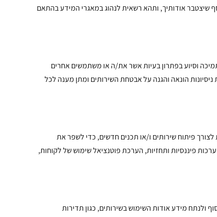
ף שיצטבר אודותיך, ותהא רשאית לנהוג במאגרי המידע בהתאם
שירותים שלנו, נשתמש במידע האישי שלך עבור המטרות הבאות: (1) אספקת גישה לשירותים; (2) מתן תמיכה וסיוע בפתרון בעיות אשר את/ה או משתמשים אחרים
(3) יצירת קשר במידת הצורך; (4) בחינת שאלות העולות, לרבות באמצעות התוכנה ומתן תגובה בהתאם; וכן (5) מניעת ניסיונות הונאה והגנה על אבטחת השירותים ומתן מענה לכל
 לצורך פיתוח שירותים ו/או תכנים חדשים, כדי לשפר את
ערכות פיננסיות ותחזיות, הערכת פוטנציאל שימוש של לקוחות,
 שלנו משתמשים בכלי ניתוח, הכוללים בין היתר "Google Analytics" בכדי לאסוף ולנתח מידע אודות השימוש בשירותים, כגון תדירות