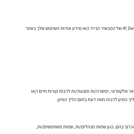
. מידע מסוים נאסף באופן אוטומטי אודות המחשב ו/או המכשיר, הדפדפן, מערכת ההפעלה, כתובת ה-IP, Device ID של המכשיר הנייד ו/או מידע אודות השימוש שלך באתר
אר אלקטרוני, ומשרה/ות מוצעת/ות לרבות קורות חיים ו/או
ך המיון לרבות חוות דעת בתום הליך המיון.
כרוך בהם, כגון שמות מנהלים/ות, שמות משתמשים/ות,