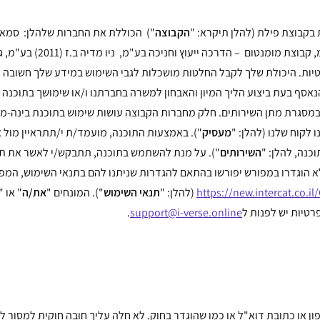
 בקבוצת פילת (להלן תיקרא: "
הקבוצה
") הכוללת את החברות שלהלן: סמא
להעצמה פיננסית בע"מ, ס.מ
ות. היכולת שלך לקבל החלטות מושכלות לגבי השימוש במידע שלך חשובה לנו
אסף בעת ביצוע הליך המיון והאבחון למשרה בחברתנו ו/או שימושך בתוכנה 
גרת מתן השירותים. חלק מחברות הקבוצה עושות שימוש בתוכנת בינה-מלא
לקוח שלנו (להלן: "
מעסיק
"). באמצעות התוכנה, מועמד/ת י/תתראיין מול א
נה, להלן: "
השירותים
"). על מנת להשתמש בתוכנה, תתבקש/י לאשר את תנא
א הוגדרו במפורש יפורשו בהתאם להגדרות שניתנו להם בתנאי השימוש, המ
https://new.intercat.co.
(להלן: "
תנאי השימוש
"). המונחים "
את/ה
" או "
רטיות יש לפנות ל
support@i-verse.online
.
פון או כתובת דוא"ל או כמו שהוגדר בחוק. לא חלה עליך חובה חוקית למסור 