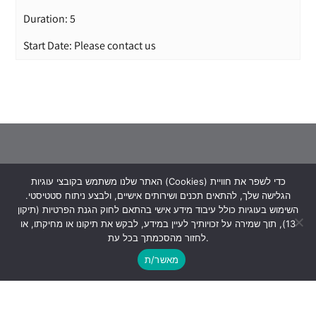
Duration: 5
Start Date: Please contact us
האתר שלנו משתמש בקובצי עוגיות (Cookies) כדי לשפר את חוויית
הגלישה שלך, להתאים תכנים ושירותים אישיים, ולבצע ניתוח סטטיסטי.
השימוש בעוגיות כולל עיבוד מידע אישי בהתאם לחוק הגנת הפרטיות (תיקון
13), תוך שמירה על זכויותיך לעיין במידע, לבקש את תיקונו או מחיקתו, או
Derech Yitzhak Rabin 1, Petah Tikva, ‘Global
לחזור מהסכמתך בכל עת.
Towers’ complex
מאשר/ת
073-8020322
logtel@logtel.com
WhatsApp +972533038040